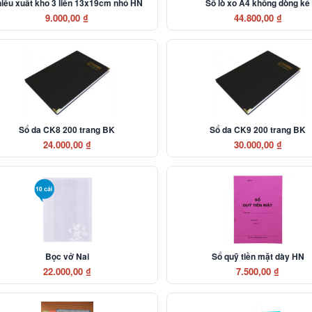
iếu xuất kho 3 liên 13x19cm nhỏ HN
Sổ lò xo A4 không dòng kẻ
9.000,00 ₫
44.800,00 ₫
Sổ da CK8 200 trang BK
Sổ da CK9 200 trang BK
24.000,00 ₫
30.000,00 ₫
Bọc vở Nai
Sổ quỹ tiền mặt dày HN
22.000,00 ₫
7.500,00 ₫