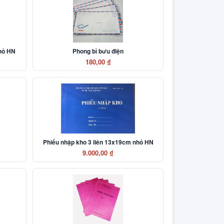
nhỏ HN
Phong bì bưu điện
180,00 ₫
N
Phiếu nhập kho 3 liên 13x19cm nhỏ HN
9.000,00 ₫