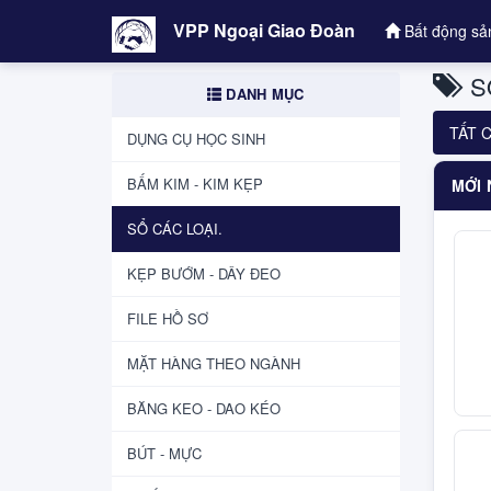
VPP Ngoại Giao Đoàn
Bất động sả
SỔ
DANH MỤC
TẤT 
DỤNG CỤ HỌC SINH
BẤM KIM - KIM KẸP
MỚI 
SỔ CÁC LOẠI.
KẸP BƯỚM - DÂY ĐEO
FILE HỒ SƠ
MẶT HÀNG THEO NGÀNH
BĂNG KEO - DAO KÉO
BÚT - MỰC