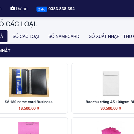
n
Dự án
0383.838.394
Zalo
 CÁC LOẠI.
CẢ
SỔ CÁC LOẠI
SỔ NAMECARD
SỔ XUẤT NHẬP - THU 
NHẤT
Sổ 180 name card Business
Bao thư trắng A5 100gsm B
18.500,00 ₫
30.500,00 ₫