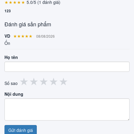
★★★★★
5.0/5 (1 đánh giá)
123
Đánh giá sản phẩm
VD
★★★★★
08/08/2026
Ổn
Họ tên
1
2
3
4
5
★
★
★
★
★
Số sao
sao
sao
sao
sao
sao
Nội dung
Gửi đánh giá