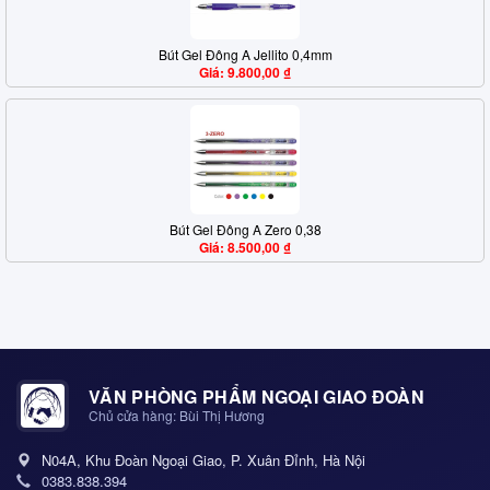
Bút Gel Đông A Jellito 0,4mm
Giá: 9.800,00 ₫
Bút Gel Đông A Zero 0,38
Giá: 8.500,00 ₫
VĂN PHÒNG PHẨM NGOẠI GIAO ĐOÀN
Chủ cửa hàng: Bùi Thị Hương
N04A, Khu Đoàn Ngoại Giao, P. Xuân Đỉnh, Hà Nội
0383.838.394