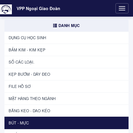
VPP Ngoại Giao Đoàn
Toggl
navig
DANH MỤC
DỤNG CỤ HỌC SINH
BẤM KIM - KIM KẸP
SỔ CÁC LOẠI.
KẸP BƯỚM - DÂY ĐEO
FILE HỒ SƠ
MẶT HÀNG THEO NGÀNH
BĂNG KEO - DAO KÉO
BÚT - MỰC