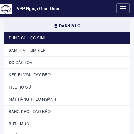
VPP Ngoại Giao Đoàn
Toggl
navig
DANH MỤC
DỤNG CỤ HỌC SINH
BẤM KIM - KIM KẸP
SỔ CÁC LOẠI.
KẸP BƯỚM - DÂY ĐEO
FILE HỒ SƠ
MẶT HÀNG THEO NGÀNH
BĂNG KEO - DAO KÉO
BÚT - MỰC