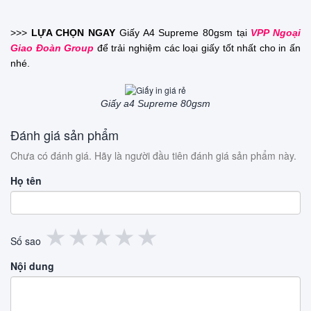
>>>
LỰA CHỌN NGAY
Giấy A4 Supreme 80gsm
tại
VPP Ngoại
Giao Đoàn
Group
để trải nghiệm các loại giấy tốt nhất cho in ấn
nhé.
Giấy a4 Supreme 80gsm
Đánh giá sản phẩm
Chưa có đánh giá. Hãy là người đầu tiên đánh giá sản phẩm này.
Họ tên
1
2
3
4
5
★
★
★
★
★
Số sao
sao
sao
sao
sao
sao
Nội dung