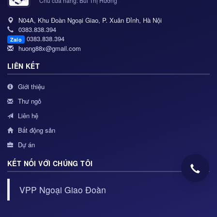
Chủ cửa hàng: Bùi Thị Hương
N04A, Khu Đoàn Ngoại Giao, P. Xuân Đỉnh, Hà Nội
0383.838.394
0383.838.394
Zalo
huong88x@gmail.com
LIÊN KẾT
Giới thiệu
Thư ngỏ
Liên hệ
Bất động sản
Dự án
KẾT NỐI VỚI CHÚNG TÔI
VPP Ngoại Giao Đoàn