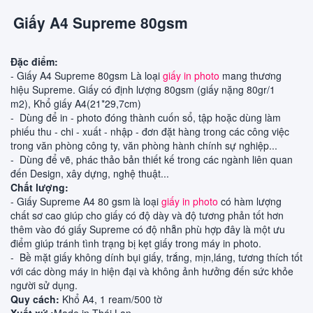
Giấy A4 Supreme 80gsm
Đặc điểm:
- Giấy A4 Supreme 80gsm
Là loại
giấy in photo
mang thương
hiệu Supreme. Giấy có định lượng 80gsm (giấy nặng 80gr/1
m2), Khổ giấy A4(21*29,7cm)
- Dùng để in - photo đóng thành cuốn sổ, tập hoặc dùng làm
phiếu thu - chi - xuất - nhập - đơn đặt hàng trong các công việc
trong văn phòng công ty, văn phòng hành chính sự nghiệp...
- Dùng để vẽ, phác thảo bản thiết kế trong các ngành liên quan
đến Design, xây dựng, nghệ thuật...
Chất lượng:
- Giấy Supreme A4 80 gsm
là loại
giấy in photo
có hàm lượng
chất sơ cao giúp cho giấy có độ dày và độ tương phản tốt hơn
thêm vào đó giấy Supreme có độ nhẵn phù hợp đây là một ưu
điểm giúp tránh tình trạng bị kẹt giấy trong máy in photo.
- Bề mặt giấy không dính bụi giấy, trắng, mịn,láng, tương thích tốt
với các dòng máy in hiện đại và không ảnh hưởng đến sức khỏe
người sử dụng.
Quy cách:
Khổ A4, 1 ream/500 tờ