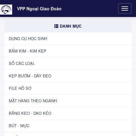
VPP Ngoại Giao Đoàn
Toggl
navig
DANH MỤC
DỤNG CỤ HỌC SINH
BẤM KIM - KIM KẸP
SỔ CÁC LOẠI.
KẸP BƯỚM - DÂY ĐEO
FILE HỒ SƠ
MẶT HÀNG THEO NGÀNH
BĂNG KEO - DAO KÉO
BÚT - MỰC