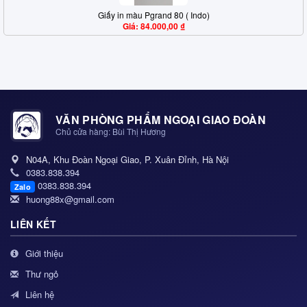
Giấy in màu Pgrand 80 ( Indo)
Giá: 84.000,00 ₫
VĂN PHÒNG PHẨM NGOẠI GIAO ĐOÀN
Chủ cửa hàng: Bùi Thị Hương
N04A, Khu Đoàn Ngoại Giao, P. Xuân Đỉnh, Hà Nội
0383.838.394
0383.838.394
Zalo
huong88x@gmail.com
LIÊN KẾT
Giới thiệu
Thư ngỏ
Liên hệ