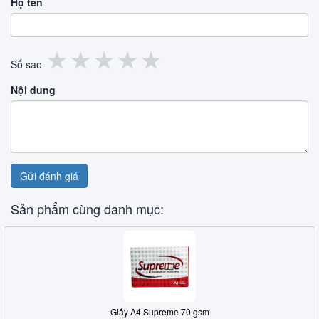
Họ tên
1
2
3
4
5
★
★
★
★
★
Số sao
sao
sao
sao
sao
sao
Nội dung
Gửi đánh giá
Sản phẩm cùng danh mục:
Giấy A4 Supreme 70 gsm