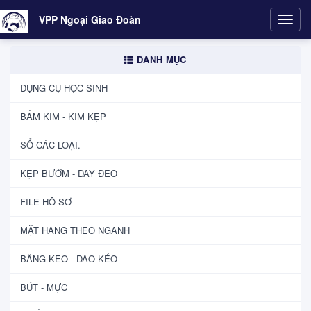
VPP Ngoại Giao Đoàn
Toggl
navig
DANH MỤC
DỤNG CỤ HỌC SINH
BẤM KIM - KIM KẸP
SỔ CÁC LOẠI.
KẸP BƯỚM - DÂY ĐEO
FILE HỒ SƠ
MẶT HÀNG THEO NGÀNH
BĂNG KEO - DAO KÉO
BÚT - MỰC