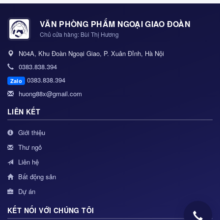
VĂN PHÒNG PHẨM NGOẠI GIAO ĐOÀN
Chủ cửa hàng: Bùi Thị Hương
N04A, Khu Đoàn Ngoại Giao, P. Xuân Đỉnh, Hà Nội
0383.838.394
0383.838.394
Zalo
huong88x@gmail.com
LIÊN KẾT
Giới thiệu
Thư ngỏ
Liên hệ
Bất động sản
Dự án
KẾT NỐI VỚI CHÚNG TÔI