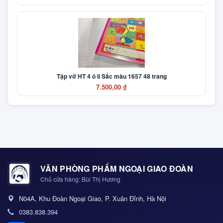
Tập vở HT 4 ô li Sắc màu 1657 48 trang
7.500,00 ₫
VĂN PHÒNG PHẨM NGOẠI GIAO ĐOÀN
Chủ cửa hàng: Bùi Thị Hương
N04A, Khu Đoàn Ngoại Giao, P. Xuân Đỉnh, Hà Nội
0383.838.394