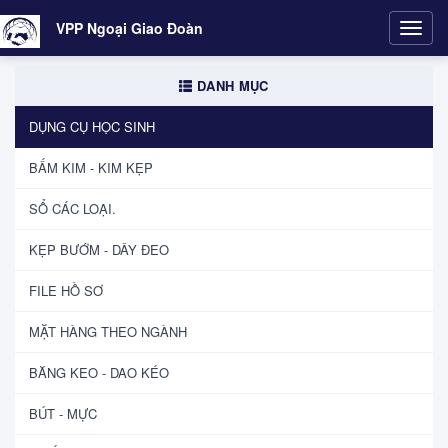
VPP Ngoại Giao Đoàn
Toggl
navig
DANH MỤC
DỤNG CỤ HỌC SINH
BẤM KIM - KIM KẸP
SỔ CÁC LOẠI.
KẸP BƯỚM - DÂY ĐEO
FILE HỒ SƠ
MẶT HÀNG THEO NGÀNH
BĂNG KEO - DAO KÉO
BÚT - MỰC