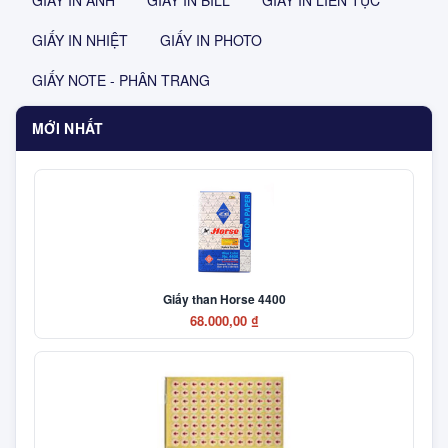
GIẤY IN ẢNH
GIẤY IN BILL
GIẤY IN LIÊN TỤC
GIẤY IN NHIỆT
GIẤY IN PHOTO
GIẤY NOTE - PHÂN TRANG
MỚI NHẤT
Giấy than Horse 4400
68.000,00 ₫