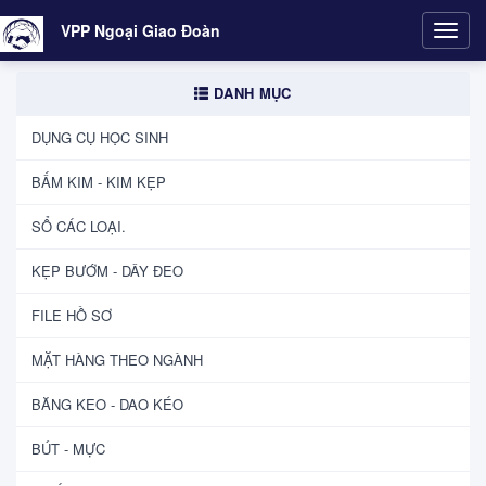
VPP Ngoại Giao Đoàn
Toggl
navig
DANH MỤC
DỤNG CỤ HỌC SINH
BẤM KIM - KIM KẸP
SỔ CÁC LOẠI.
KẸP BƯỚM - DÂY ĐEO
FILE HỒ SƠ
MẶT HÀNG THEO NGÀNH
BĂNG KEO - DAO KÉO
BÚT - MỰC