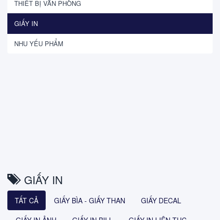
THIẾT BỊ VĂN PHÒNG
GIẤY IN
NHU YẾU PHẨM
GIẤY IN
TẤT CẢ
GIẤY BÌA - GIẤY THAN
GIẤY DECAL