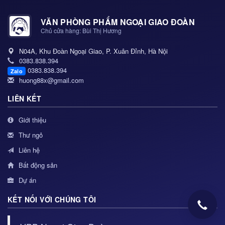
VĂN PHÒNG PHẨM NGOẠI GIAO ĐOÀN
Chủ cửa hàng: Bùi Thị Hương
N04A, Khu Đoàn Ngoại Giao, P. Xuân Đỉnh, Hà Nội
0383.838.394
0383.838.394
Zalo
huong88x@gmail.com
LIÊN KẾT
Giới thiệu
Thư ngỏ
Liên hệ
Bất động sản
Dự án
KẾT NỐI VỚI CHÚNG TÔI