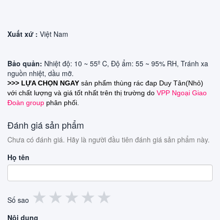
Xuất xứ :
Việt Nam
Bảo quản:
Nhiệt độ: 10 ~ 55º C, Độ ẩm: 55 ~ 95% RH, Tránh xa
nguồn nhiệt, dầu mỡ.
>>> LỰA CHỌN NGAY
sản phẩm thùng rác đap Duy Tân(Nhỏ)
với chất lượng và giá tốt nhất trên thị trường do
VPP Ngoại Giao
Đoàn group
phân phối.
Đánh giá sản phẩm
Chưa có đánh giá. Hãy là người đầu tiên đánh giá sản phẩm này.
Họ tên
1
2
3
4
5
★
★
★
★
★
Số sao
sao
sao
sao
sao
sao
Nội dung