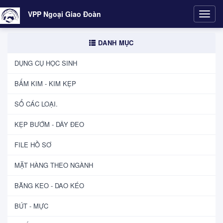
VPP Ngoại Giao Đoàn
Toggl
navig
DANH MỤC
DỤNG CỤ HỌC SINH
BẤM KIM - KIM KẸP
SỔ CÁC LOẠI.
KẸP BƯỚM - DÂY ĐEO
FILE HỒ SƠ
MẶT HÀNG THEO NGÀNH
BĂNG KEO - DAO KÉO
BÚT - MỰC