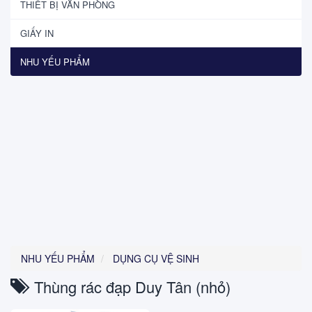
THIẾT BỊ VĂN PHÒNG
GIẤY IN
NHU YẾU PHẨM
NHU YẾU PHẨM
DỤNG CỤ VỆ SINH
Thùng rác đạp Duy Tân (nhỏ)